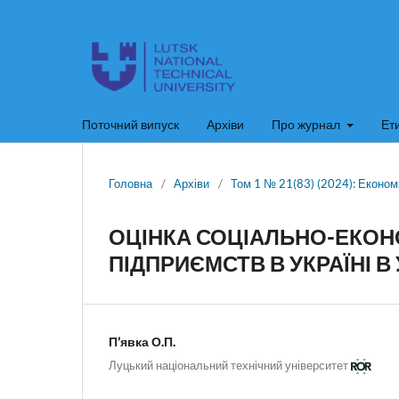
Поточний випуск
Архіви
Про журнал
Ет
Головна
/
Архіви
/
Том 1 № 21(83) (2024): Економі
ОЦІНКА СОЦІАЛЬНО-ЕКОНО
ПІДПРИЄМСТВ В УКРАЇНІ 
П’явка О.П.
Луцький національний технічний університет