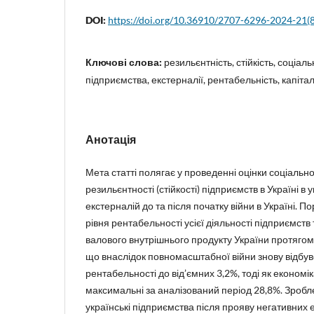
DOI:
https://doi.org/10.36910/2707-6296-2024-21(
Ключові слова:
резильєнтність, стійкість, соціал
підприємства, екстерналії, рентабельність, капітал
Анотація
Мета статті полягає у проведенні оцінки соціальн
резильєнтності (стійкості) підприємств в Україні в
екстерналій до та після початку війни в Україні. П
рівня рентабельності усієї діяльності підприємств
валового внутрішнього продукту України протягом
що внаслідок повномасштабної війни знову відбувс
рентабельності до від’ємних 3,2%, тоді як економі
максимальні за аналізований період 28,8%. Зробл
українські підприємства після прояву негативних 