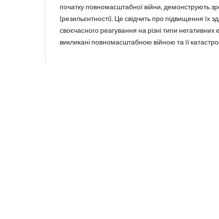
початку повномасштабної війни, демонструють зро
(резильєнтності). Це свідчить про підвищення їх з
своєчасного реагування на різні типи негативних 
викликані повномасштабною війною та її катастр
Біографія автора
автор П’явка О.П., афіліація Луцький націона
університет
https://orcid.org/0009-0002-8777-238X
Olegppyavka@gmail.com