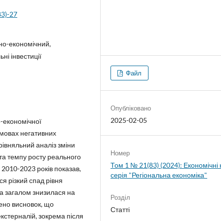
83)-27
ьно-економічний,
ьні інвестиції
Файл
Опубліковано
2025-02-05
о-економічної
 умовах негативних
орівняльний аналіз зміни
Номер
 та темпу росту реального
Том 1 № 21(83) (2024): Економічні
 2010-2023 років показав,
серія "Регіональна економіка"
я різкий спад рівня
ка загалом знизилася на
Розділ
ено висновок, що
Статті
екстерналій, зокрема після