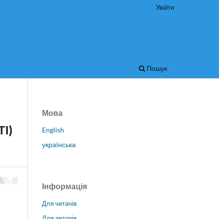
Увійти
Пошук
Мова
І)
English
українська
Інформація
Для читачів
Для авторів