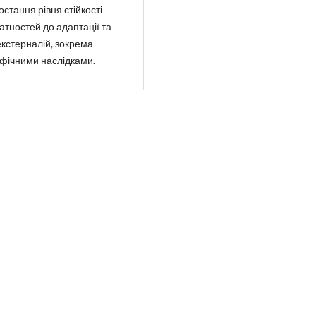
стання рівня стійкості
датностей до адаптації та
екстерналій, зокрема
офічними наслідками.
льний технічний