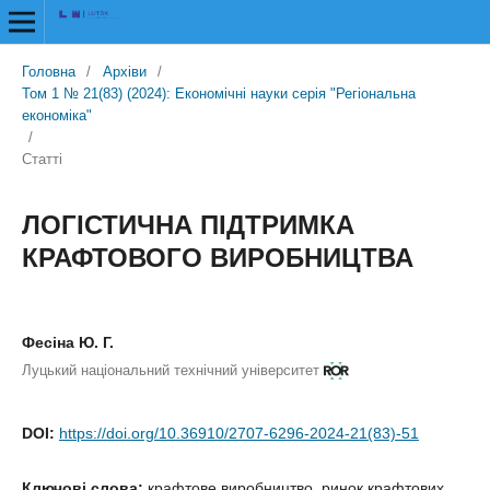
Головна
/
Архіви
/
Том 1 № 21(83) (2024): Економічні науки серія "Регіональна
економіка"
/
Статті
ЛОГІСТИЧНА ПІДТРИМКА
КРАФТОВОГО ВИРОБНИЦТВА
Фесіна Ю. Г.
Луцький національний технічний університет
DOI:
https://doi.org/10.36910/2707-6296-2024-21(83)-51
Ключові слова:
крафтове виробництво, ринок крафтових